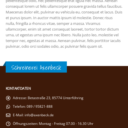
pellentesque odio, nec pellentesque erat ligula nec massa. Aenean
consequat lorem ut felis ullamcorper posuere gravida tellus faucibus.
Maecenas dolor elit, pulvinar eu vehicula eu, consequat et lacus. Duis
et purus ipsum. In auctor mattis ipsum id molestie. Donec risus
nulla, fringilla a rhoncus vitae, semper a massa. Vivamus
ullamcorper, enim sit amet consequat laoreet, tortor tortor dictum
urna, ut egestas urna ipsum nec libero. Nulla justo leo, molestie vel
tempor nec, egestas at massa. Aenean pulvinar, felis porttitor iaculis
pulvinar, odio orci sodales odio, ac pulvinar felis quam sit.
Schreinerei Axenbeck
KONTAKTDATEN
Adresse:
Betastraße 23, 85774 Unterföhring
Telefon:
089 / 95821-888
E-Mail:
info@axenbeck.de
Öffnungszeiten:
Montag - Freitag 07.00 - 16.30 Uhr