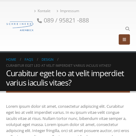
Kontakt
Impressum
089 / 95821 -888
HOME
FAQS
DESIGN
CURABITUR EGET LEO AT VELIT IMPERDIET VARIUS IACULIS VITAES?
Curabitur eget leo at velit imperdiet
varius iaculis vitaes?
Lorem ipsum dolor sit amet, consectetur adipiscing elit. Curabitur
eget leo at velit imperdiet varius. In eu ipsum vitae velit congue
iaculis vitae at risus. Nullam tortor nunc, bibendum vitae semper a,
volutpat eget massa. Lorem ipsum dolor sit amet, consectetur
adipiscing elit. Integer fringilla, orci sit amet posuere auctor, orci eros