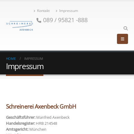
Kontakt
Impressum
089 / 95821 -888
HOME
IMPRESSUM
Impressum
Schreinerei Axenbeck GmbH
Geschäftsführer:
Manfred Axenbeck
Handelsregister:
HRB 214548
Amtsgericht:
München